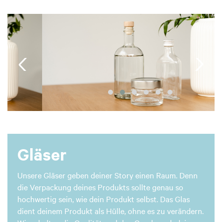
Gläser
Unsere Gläser geben deiner Story einen Raum. Denn
die Verpackung deines Produkts sollte genau so
hochwertig sein, wie dein Produkt selbst. Das Glas
dient deinem Produkt als Hülle, ohne es zu verändern.