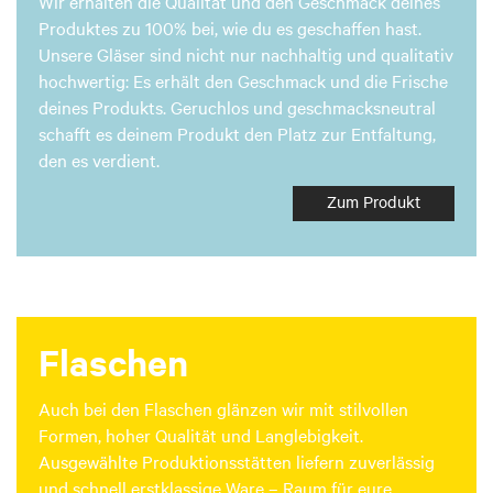
Wir erhalten die Qualität und den Geschmack deines
Produktes zu 100% bei, wie du es geschaffen hast.
Unsere Gläser sind nicht nur nachhaltig und qualitativ
hochwertig: Es erhält den Geschmack und die Frische
deines Produkts. Geruchlos und geschmacksneutral
schafft es deinem Produkt den Platz zur Entfaltung,
den es verdient.
Zum Produkt
Flaschen
Auch bei den Flaschen glänzen wir mit stilvollen
Formen, hoher Qualität und Langlebigkeit.
Ausgewählte Produktionsstätten liefern zuverlässig
und schnell erstklassige Ware – Raum für eure