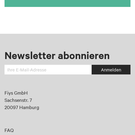
Newsletter abonnieren
Melden
Anmelden
Sie
sich
an
Fiys GmbH
für
Sachsenstr. 7
unseren
20097 Hamburg
Newsletter:
FAQ