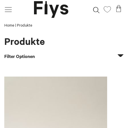
Direkt
Me
Suche
Mein
zum
Wunschz
Inhalt
Home
Produkte
Produkte
Filter Optionen