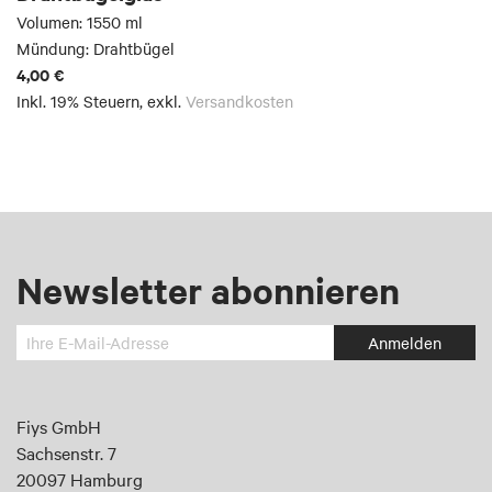
Volumen: 1550 ml
Mündung: Drahtbügel
4,00 €
Inkl. 19% Steuern
,
exkl.
Versandkosten
Newsletter abonnieren
Melden
Anmelden
Sie
sich
an
Fiys GmbH
für
Sachsenstr. 7
unseren
20097 Hamburg