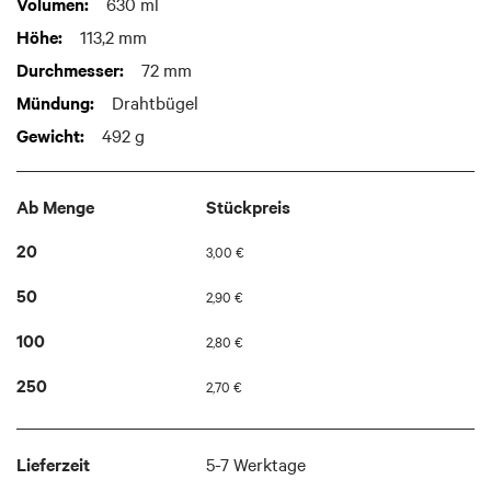
Weitere
630 ml
images
Informationen
gallery
113,2 mm
72 mm
Drahtbügel
492 g
Ab Menge
Stückpreis
20
3,00 €
50
2,90 €
100
2,80 €
250
2,70 €
Lieferzeit
5-7 Werktage