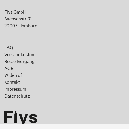
sich
an
Fiys GmbH
für
Sachsenstr. 7
unseren
20097 Hamburg
Newsletter:
FAQ
Versandkosten
Bestellvorgang
AGB
Widerruf
Kontakt
Impressum
Datenschutz