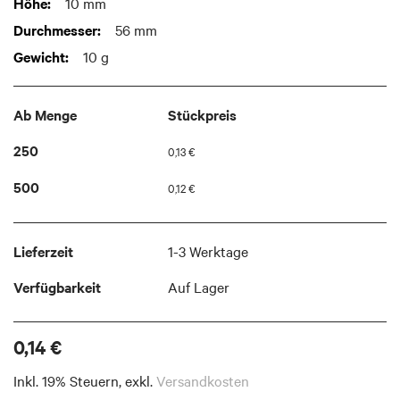
Weitere
10 mm
images
Informationen
gallery
56 mm
10 g
Ab Menge
Stückpreis
250
0,13 €
500
0,12 €
Lieferzeit
1-3 Werktage
Verfügbarkeit
Auf Lager
0,14 €
Inkl. 19% Steuern
,
exkl.
Versandkosten