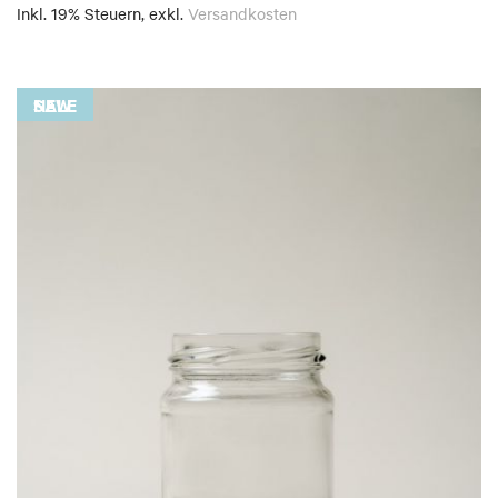
Inkl. 19% Steuern
,
exkl.
Versandkosten
NEW
NEW
SALE