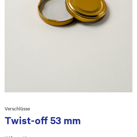
Skip
to
Verschlüsse
the
Twist-off 53 mm
beginning
of
the