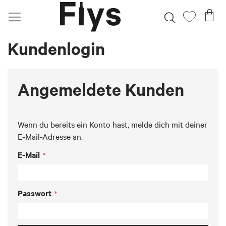
Direkt
Me
Suche
Mein
zum
Wunschz
Inhalt
Kundenlogin
Angemeldete Kunden
Wenn du bereits ein Konto hast, melde dich mit deiner
E-Mail-Adresse an.
E-Mail
Passwort