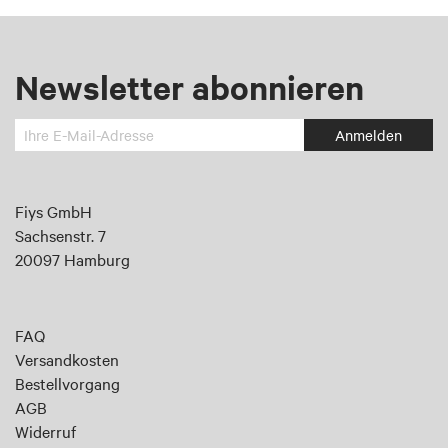
Newsletter abonnieren
Melden
Anmelden
Sie
sich
an
Fiys GmbH
für
Sachsenstr. 7
unseren
20097 Hamburg
Newsletter:
FAQ
Versandkosten
Bestellvorgang
AGB
Widerruf