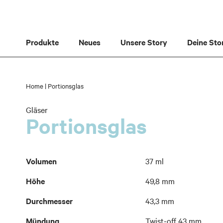
Direkt
zum
Inhalt
Produkte
Neues
Unsere Story
Deine Sto
Home
Portionsglas
Gläser
Portionsglas
Weitere
Volumen
37 ml
Informationen
Höhe
49,8 mm
Durchmesser
43,3 mm
Mündung
Twist-off 43 mm