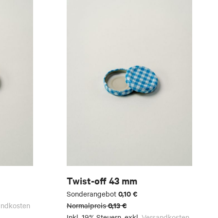
Twist-off 43 mm
0,10 €
Sonderangebot
0,13 €
andkosten
Normalpreis
Inkl. 19% Steuern
,
exkl.
Versandkosten