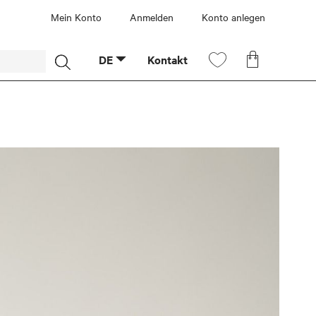
Mein Konto
Anmelden
Konto anlegen
Mein
Mein Ware
DE
Kontakt
Wunschzettel
Suche