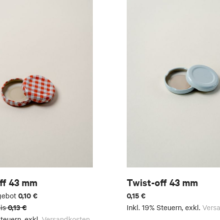
ff 43 mm
Twist-off 43 mm
0,10 €
0,15 €
gebot
0,13 €
is
Inkl. 19% Steuern
,
exkl.
Vers
Steuern
,
exkl.
Versandkosten