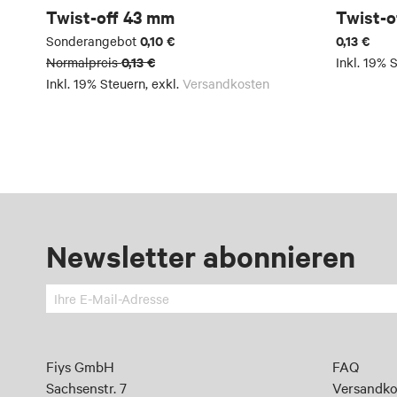
Twist-off 43 mm
Twist-o
0,10 €
0,13 €
Sonderangebot
0,13 €
Normalpreis
Inkl. 19% 
Inkl. 19% Steuern
,
exkl.
Versandkosten
Newsletter abonnieren
Melden
Sie
sich
an
Fiys GmbH
FAQ
für
Sachsenstr. 7
Versandko