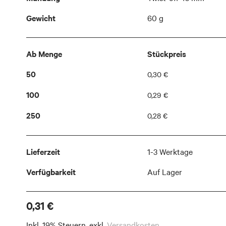
Gewicht
60 g
Ab Menge
Stückpreis
50
0,30 €
100
0,29 €
250
0,28 €
Lieferzeit
1-3 Werktage
Verfügbarkeit
Auf Lager
0,31 €
Inkl. 19% Steuern
,
exkl.
Versandkosten