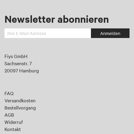
Newsletter abonnieren
Melden
Anmelden
Sie
sich
an
Fiys GmbH
für
Sachsenstr. 7
unseren
20097 Hamburg
Newsletter:
FAQ
Versandkosten
Bestellvorgang
AGB
Widerruf
Kontakt