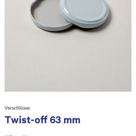
Skip
to
Verschlüsse
the
Twist-off 63 mm
beginning
of
the