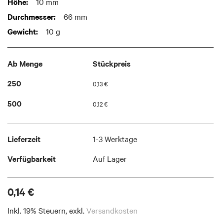
Weitere
10 mm
images
Informationen
gallery
66 mm
10 g
Ab Menge
Stückpreis
250
0,13 €
500
0,12 €
Lieferzeit
1-3 Werktage
Verfügbarkeit
Auf Lager
0,14 €
Inkl. 19% Steuern
,
exkl.
Versandkosten