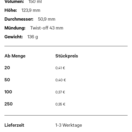
Weitere
150 ml
images
Informationen
gallery
123,9 mm
50,9 mm
Twist-off 43 mm
136 g
Ab Menge
Stückpreis
20
0,41 €
50
0,40 €
100
0,37 €
250
0,35 €
Lieferzeit
1-3 Werktage