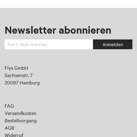
Newsletter abonnieren
Melden
Anmelden
Sie
sich
an
Fiys GmbH
für
Sachsenstr. 7
unseren
20097 Hamburg
Newsletter:
FAQ
Versandkosten
Bestellvorgang
AGB
Widerruf