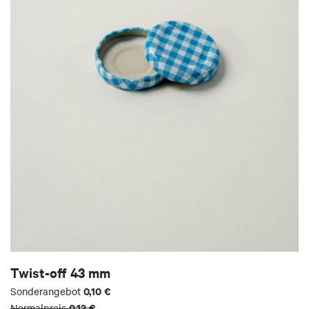
Twist-off 43 mm
0,10 €
Sonderangebot
0,13 €
Normalpreis