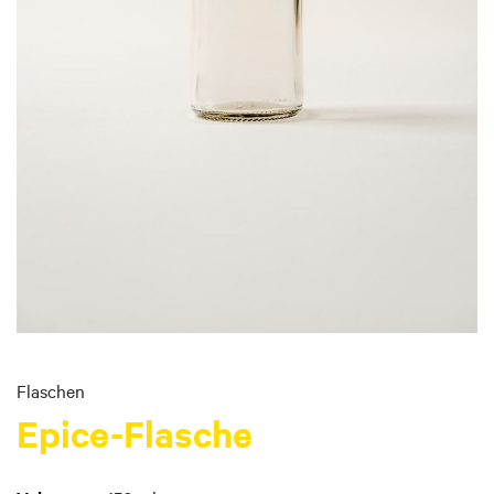
Skip
to
Flaschen
the
Epice-Flasche
beginning
of
the