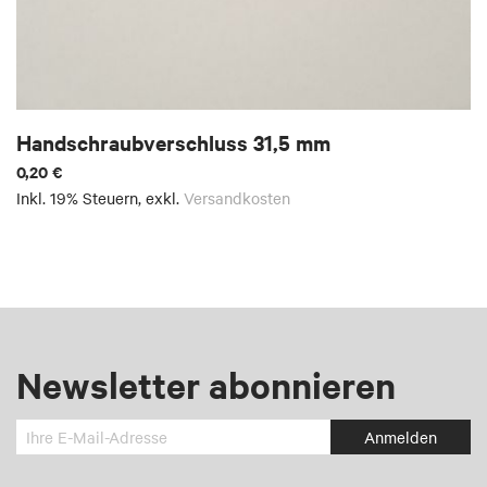
Handschraubverschluss 31,5 mm
0,20 €
Inkl. 19% Steuern
,
exkl.
Versandkosten
Newsletter abonnieren
Melden
Anmelden
Sie
sich