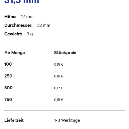
images
gallery
Weitere
17 mm
Informationen
32 mm
3 g
Ab Menge
Stückpreis
100
0,19 €
250
0,18 €
500
0,17 €
750
0,15 €
Lieferzeit
1-3 Werktage