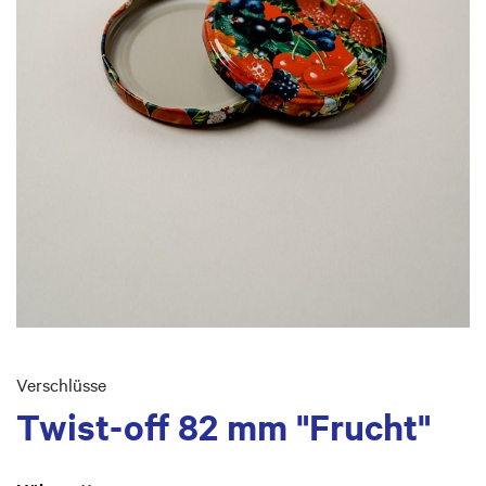
Skip
to
Verschlüsse
the
Twist-off 82 mm "Frucht"
beginning
of
the