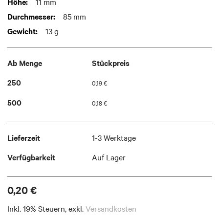
Weitere
11 mm
images
Informationen
gallery
85 mm
13 g
Ab Menge
Stückpreis
250
0,19 €
500
0,18 €
Lieferzeit
1-3 Werktage
Verfügbarkeit
Auf Lager
0,20 €
Inkl. 19% Steuern
,
exkl.
Versandkosten