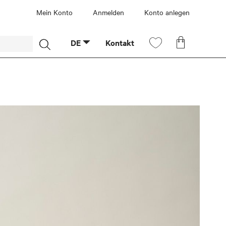
Mein Konto
Anmelden
Konto anlegen
Mein
Mein Ware
DE
Kontakt
Wunschzettel
Suche