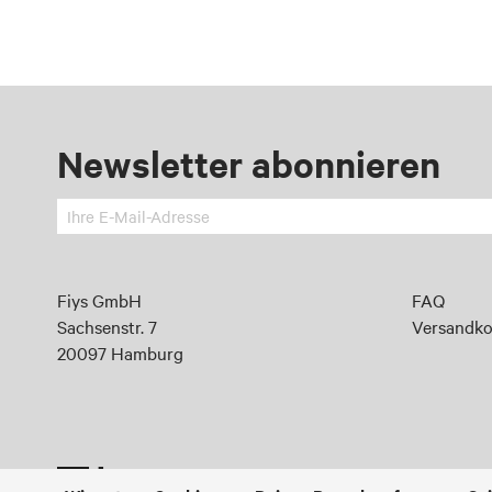
Newsletter abonnieren
Melden
Sie
sich
an
Fiys GmbH
FAQ
für
Sachsenstr. 7
Versandko
unseren
20097 Hamburg
Newsletter: