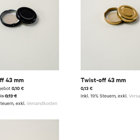
ff 43 mm
Twist-off 43 mm
0,10 €
0,13 €
gebot
0,13 €
is
Inkl. 19% Steuern
,
exkl.
Vers
Steuern
,
exkl.
Versandkosten