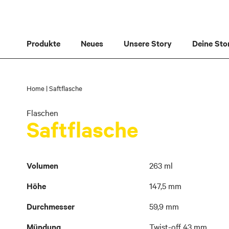
Direkt
zum
Inhalt
Produkte
Neues
Unsere Story
Deine Sto
Home
Saftflasche
Flaschen
Saftflasche
Weitere
Volumen
263 ml
Informationen
Höhe
147,5 mm
Durchmesser
59,9 mm
Mündung
Twist-off 43 mm