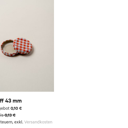
ff 43 mm
0,10 €
gebot
0,13 €
is
Steuern
,
exkl.
Versandkosten