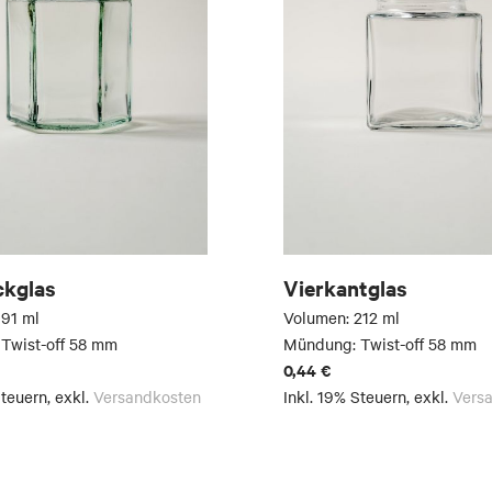
ckglas
Vierkantglas
191 ml
Volumen: 212 ml
Twist-off 58 mm
Mündung: Twist-off 58 mm
0,44 €
Steuern
,
exkl.
Versandkosten
Inkl. 19% Steuern
,
exkl.
Vers