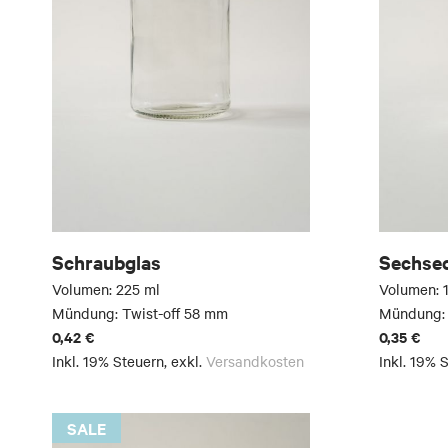
Schraubglas
Sechse
Volumen: 225 ml
Volumen: 
Mündung: Twist-off 58 mm
Mündung: 
0,42 €
0,35 €
Inkl. 19% Steuern
,
exkl.
Versandkosten
Inkl. 19% 
SALE