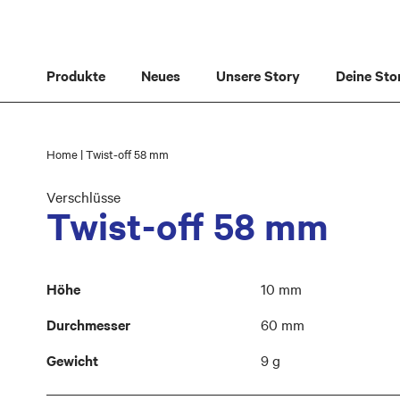
Direkt
zum
Inhalt
Produkte
Neues
Unsere Story
Deine Sto
Home
Twist-off 58 mm
Verschlüsse
Twist-off 58 mm
Weitere
Höhe
10 mm
Informationen
Durchmesser
60 mm
Gewicht
9 g