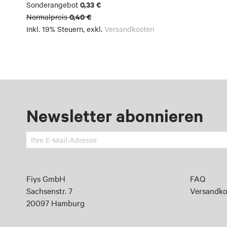
0,33 €
Sonderangebot
0,40 €
Normalpreis
Inkl. 19% Steuern
,
exkl.
Versandkosten
Newsletter abonnieren
Melden
Sie
sich
an
Fiys GmbH
FAQ
für
Sachsenstr. 7
Versandko
unseren
20097 Hamburg
Newsletter: