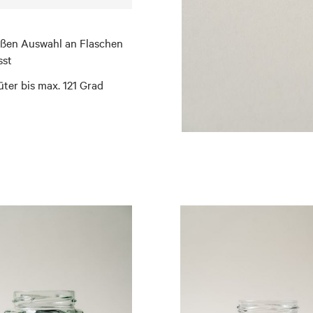
roßen Auswahl an Flaschen
sst
güter bis max. 121 Grad
Skip
to
the
beginning
of
the
images
gallery