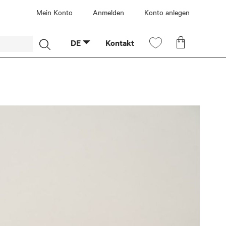
Mein Konto
Anmelden
Konto anlegen
Mein
Mein Ware
DE
Kontakt
Wunschzettel
Suche