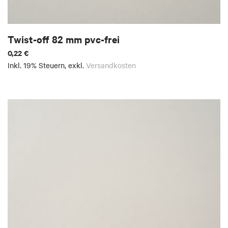
Twist-off 82 mm pvc-frei
0,22 €
Inkl. 19% Steuern
,
exkl.
Versandkosten