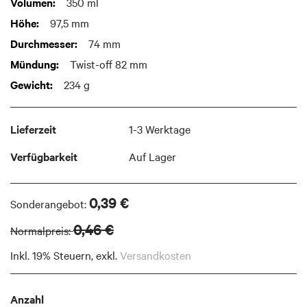
Weitere
350 ml
images
Informationen
gallery
97,5 mm
74 mm
Twist-off 82 mm
234 g
Lieferzeit
1-3 Werktage
Verfügbarkeit
Auf Lager
0,39 €
Sonderangebot
0,46 €
Normalpreis
Inkl. 19% Steuern
,
exkl.
Versandkosten
Anzahl