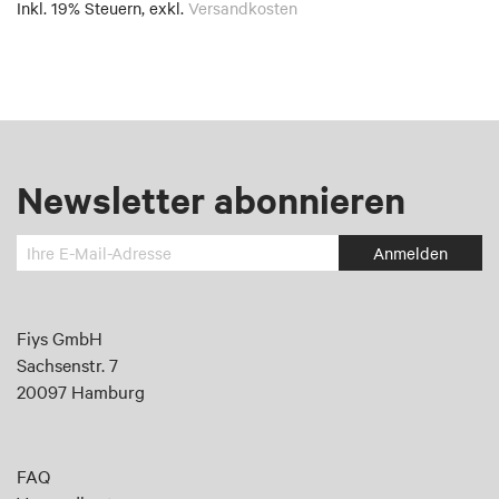
Inkl. 19% Steuern
,
exkl.
Versandkosten
Newsletter abonnieren
Melden
Anmelden
Sie
sich
an
Fiys GmbH
für
Sachsenstr. 7
unseren
20097 Hamburg
Newsletter:
FAQ