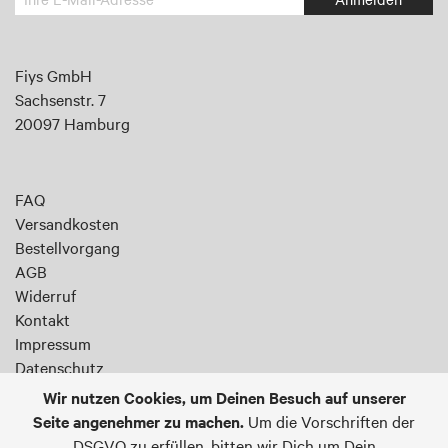
Sie
sich
an
Fiys GmbH
für
Sachsenstr. 7
unseren
20097 Hamburg
Newsletter:
FAQ
Versandkosten
Bestellvorgang
AGB
Widerruf
Kontakt
Impressum
Datenschutz
Wir nutzen Cookies, um Deinen Besuch auf unserer
Seite angenehmer zu machen.
Um die Vorschriften der
DSGVO zu erfüllen, bitten wir Dich um Dein