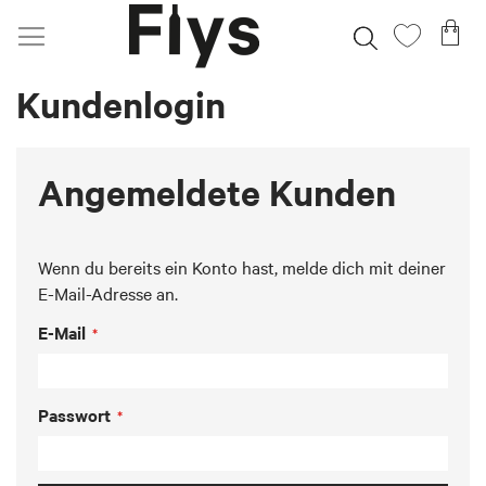
Direkt
Me
Suche
Mein
zum
Wunschz
Inhalt
Kundenlogin
Angemeldete Kunden
Wenn du bereits ein Konto hast, melde dich mit deiner
E-Mail-Adresse an.
E-Mail
Passwort