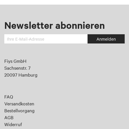
Newsletter abonnieren
Melden
Anmelden
Sie
sich
an
Fiys GmbH
für
Sachsenstr. 7
unseren
20097 Hamburg
Newsletter:
FAQ
Versandkosten
Bestellvorgang
AGB
Widerruf